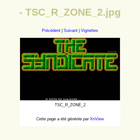
- TSC_R_ZONE_2.jpg
Précédent
|
Suivant
|
Vignettes
TSC_R_ZONE_2
Cette page a été générée par
XnView