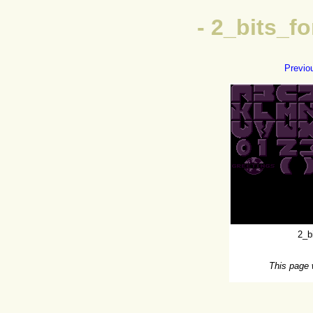
- 2_bits_
Previo
2_b
This page